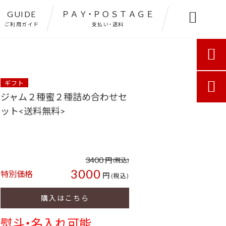
GUIDE
ＰＡＹ・ＰＯＳＴＡＧＥ

ご利用ガイド
支払い・送料

ギフト

ジャム２種蜜２種詰め合わせセ
ット<送料無料>
3400
円
(税込)
3000
特別価格
円
(税込)
購入はこちら
熨斗・名入れ可能