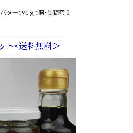
バター190ｇ1個・黒糖蜜２
ット<送料無料＞