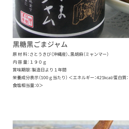
黒糖黒ごまジャム
原 材 料：さとうきび（沖縄産）、黒胡麻（ミャンマー）
内 容 量：１９０ｇ
賞味期限：製造日より１年間
栄養成分表示（100ｇ当たり） ＜エネルギー：421kcal/蛋白質：10
食塩相当量：0＞