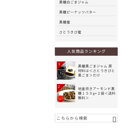
黒糖白ごまジャム
黒糖ピーナッツバター
黒糖蜜
さとうきび蜜
人気商品ランキング
1
黒糖黒ごまジャム 原
材料は＜さとうきびと
黒ごま＞だけ
2
地釜炊きアーモンド黒
糖１５０g×２袋＜送料
無料＞