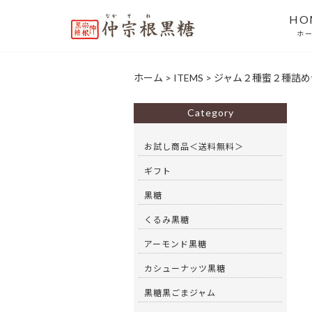
HO
ホ
ホーム
>
ITEMS
>
ジャム２種蜜２種詰め
Category
お試し商品＜送料無料＞
ギフト
黒糖
くるみ黒糖
アーモンド黒糖
カシューナッツ黒糖
黒糖黒ごまジャム