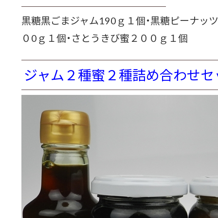
黒糖黒ごまジャム190ｇ１個・黒糖ピーナッツ
０0ｇ１個・さとうきび蜜２００ｇ１個
ジャム２種蜜２種詰め合わせセ