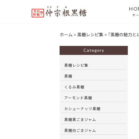
HO
ホ
ホーム
>
黒糖レシピ集
>
「黒糖の魅力と
Category
黒糖レシピ集
黒糖
くるみ黒糖
アーモンド黒糖
カシューナッツ黒糖
黒糖黒ごまジャム
黒糖白ごまジャム