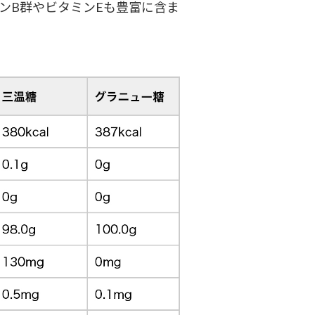
ンB群やビタミンEも豊富に含ま