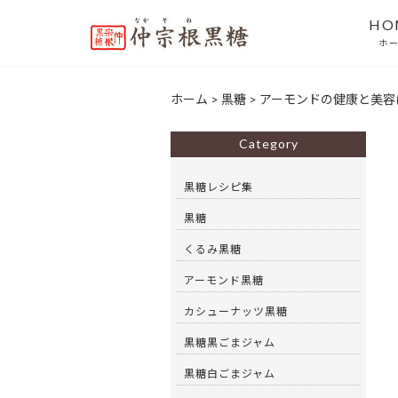
HO
ホ
ホーム
>
黒糖
>
アーモンドの健康と美容
Category
黒糖レシピ集
黒糖
くるみ黒糖
アーモンド黒糖
カシューナッツ黒糖
黒糖黒ごまジャム
黒糖白ごまジャム